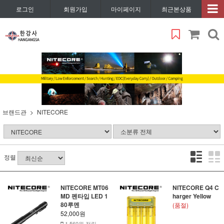
로그인
회원가입
마이페이지
최근본상품
브랜드관
NITECORE
정렬
NITECORE MT06
NITECORE Q4 C
MD 펜타입 LED 1
harger Yellow
80루멘
(품절)
52,000원
1,560원 적립