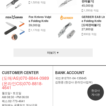
판매불가]
1,520원 적립
45,000원
1,350원 적립
Fox Knives Vulpi
GERBER EAB Lit
s Folding Knife
e Folding Knife
[도매판매불가]
39,000원
27,900원
1,170원 적립
830원 적립
더보기 ▼
CUSTOMER CENTER
BANK ACCOUNT
(도매/AS)070-8844-0989
국민 812701-04-135645
김현중 (한강사 온라인사업부)
(온라인CS)070-8818-
4641
한강사
월요일~ 토요일
게시판
AM 08:30 ~PM 06:00
팩스:02-773-4641
평일에는 공휴일도 정상근무