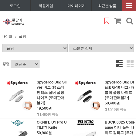
로그인
회원가입
마이페이지
최근본상품
나이프
폴딩
정렬
Spyderco Bug Sil
Spyderco Bug Bl
ver 버그 (F) 스테
ack G-10 버그 (F)
인리스 실버 폴딩
블랙 폴딩 나이프
나이프 [도매판매
[도매판매불가]
불가]
50,400원
49,500원
1,510원 적립
1,480원 적립
OKNIFE U1 Pro U
BUCK 0325 Colle
TILITY Knife
ague 미니 폴딩 나
이프 칼리그 [도매
50,900원