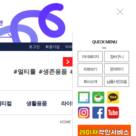
QUICK MENU
로그인
회원가입
마이페이지
주문조회
장바구니
마이페이지
장바구니
리뷰보기
문의하기
#멀티툴
#생존용품
#재난용품
#EDC
회사소개
납품사진모음
택티컬
생활용품
라이터
레이져각인
· HOME
>
브랜드관
>
HEXA TACTICAL