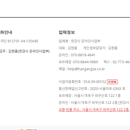
좌안내
업체정보
B국민
812701-04-135645
업체명 : 한강사 온라인사업부
대표 : 김현중
개인정보담당자 : 김현중
금주 : 김현중(한강사 온라인사업부)
온라인 : 070-8818-4641
오프매장 :070-8844-0989
팩스 : 02-773-46
메일 : help@hangangsa.co.kr
사업자등록번호 : 554-39-00152
VIEW
통신판매업신고번호 : 2020-서울마포-0363 호
오프매장 : 서울시 마포구 와우산로 122 1층
온라인 : 서울시 마포구 와우산로 122 2층 [한강
교환,반품 주소 : 서울시 마포구 와우산로 122 2