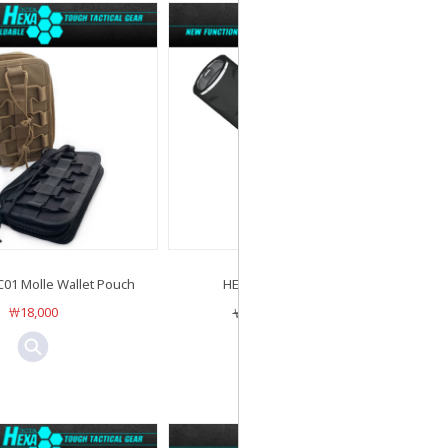
01 Molle Wallet Pouch
HEXA HX-05R 2100루멘
￦18,000
￦141,000
￦112,800