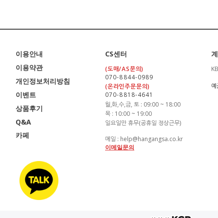
이용안내
CS센터
계
이용약관
(도매/AS문의)
K
070-8844-0989
개인정보처리방침
예
(온라인주문문의)
이벤트
070-8818-4641
월,화,수,금, 토 : 09:00 ~ 18:00
상품후기
목 : 10:00 ~ 19:00
Q&A
일요일만 휴무(공휴일 정상근무)
카페
메일 : help@hangangsa.co.kr
이메일문의