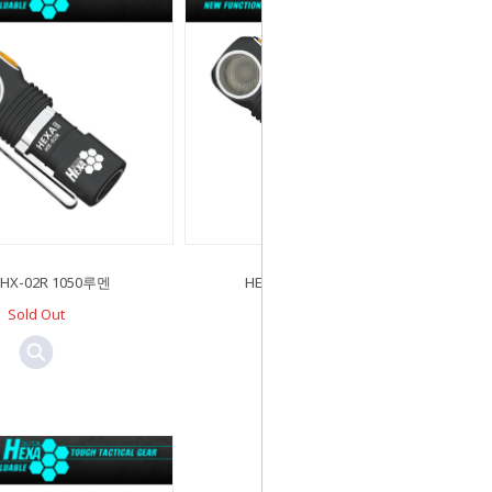
 HX-02R 1050루멘
HEXA HX-01R 2300루멘
Sold Out
Sold Out