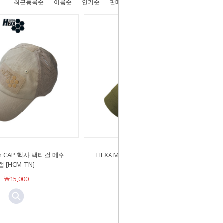
최근등록순
이름순
인기순
판매순
높은가격순
낮은가격순
sh CAP 헥사 택티컬 메쉬
HEXA Mesh CAP 헥사 택티컬 메쉬
캡 [HCM-TN]
캡 [HCM-OD]
￦15,000
￦15,000