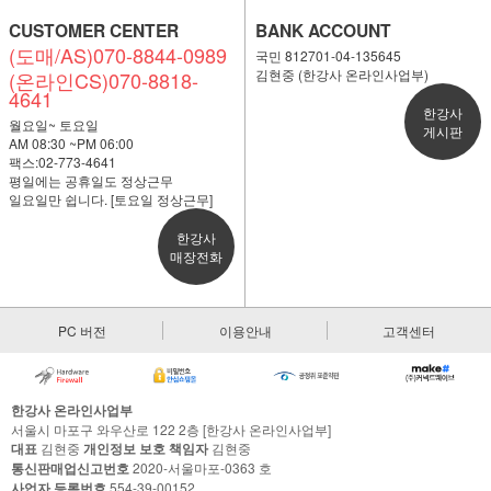
CUSTOMER CENTER
BANK ACCOUNT
(도매/AS)070-8844-0989
국민 812701-04-135645
김현중 (한강사 온라인사업부)
(온라인CS)070-8818-
4641
한강사
월요일~ 토요일
게시판
AM 08:30 ~PM 06:00
팩스:02-773-4641
평일에는 공휴일도 정상근무
일요일만 쉽니다. [토요일 정상근무]
한강사
매장전화
PC 버전
이용안내
고객센터
한강사 온라인사업부
서울시 마포구 와우산로 122 2층 [한강사 온라인사업부]
대표
김현중
개인정보 보호 책임자
김현중
통신판매업신고번호
2020-서울마포-0363 호
사업자 등록번호
554-39-00152