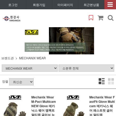
로그인
회원가입
마이페이지
최근본상품
브랜드관
MECHANIX WEAR
정렬
Mechanix Wear
Mechanix Wear F
M-Pact Multicam
astFit Glove Multi
NEW Glove 메카
cam 메카닉스 웨
닉스 웨어 엠팩트
어 패스트핏 글러
멀티캠 글러브 뉴
브 멀티캠