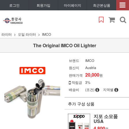
로그인
회원가입
마이페이지
최근본상품
라이터
오일 라이터
IMCO
The Original IMCO Oil Lighter
브랜드
IMCO
원산지
Austria
20,000
판매가격
원
적립금
3%
배송비
(조건)
지역별
추가 구성 상품
지포 소모품
USA
4,800
원