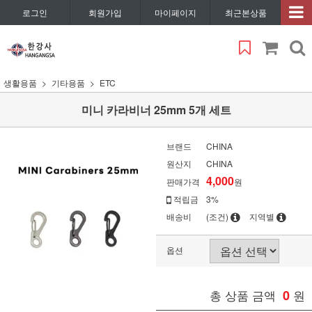
로그인
회원가입
마이페이지
최근본상품
생활용품
기타용품
ETC
미니 카라비너 25mm 5개 세트
브랜드
CHINA
원산지
CHINA
4,000
판매가격
원
적립금
3%
배송비
(조건)
지역별
옵션
총 상품 금액
0
원